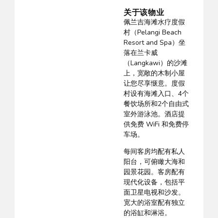
关于该物业
佩兰吉海滩水疗度假
村（Pelangi Beach
Resort and Spa）坐
落在兰卡威
（Langkawi）的沙滩
上，宽敞的木制小屋
让您尽享惬意。度假
村设有海滩入口、4个
餐饮场所和2个自由式
室外游泳池。酒店提
供免费 WiFi 和免费停
车场。
每间客房均配有私人
阳台，可俯瞰大海和
园景花园。客房配有
现代化设备，包括平
面卫星电视和沙发。
宽大的浴室配有独立
的浴缸和淋浴。