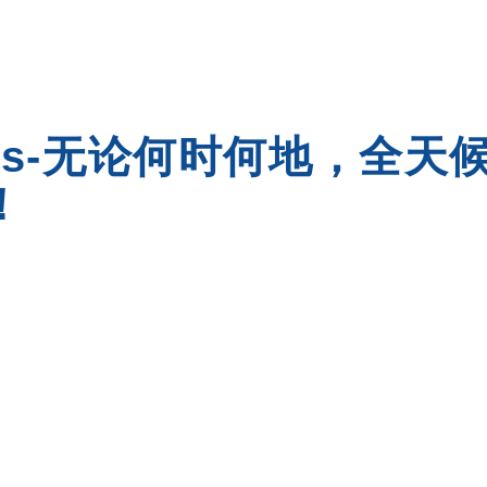
sists-无论何时何地，全
！